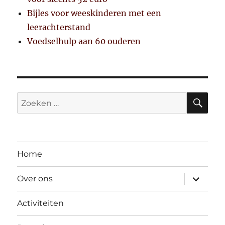
Bijles voor weeskinderen met een
leerachterstand
Voedselhulp aan 60 ouderen
ZO
Zoeken
naar:
Home
submen
Over ons
uitvouw
Activiteiten