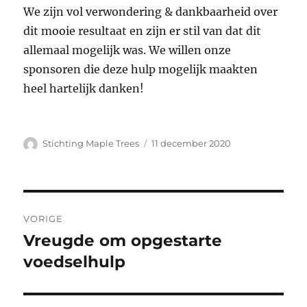
We zijn vol verwondering & dankbaarheid over
dit mooie resultaat en zijn er stil van dat dit
allemaal mogelijk was. We willen onze
sponsoren die deze hulp mogelijk maakten
heel hartelijk danken!
Auteur
Geplaatst
Stichting Maple Trees
11 december 2020
op
Bericht
VORIGE
navigatie
Vreugde om opgestarte
Vorig
bericht:
voedselhulp