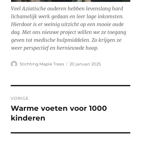
Veel Aziatische ouderen hebben levenslang hard
lichamelijk werk gedaan en leer lage inkomsten.
Hierdoor is er weinig uitzicht op een mooie oude
dag. Met ons nieuwe project willen we ze toegang
geven tot medische hulpmiddelen. Zo krijgen ze
weer perspectief en hernieuwde hoop.
Auteur
Geplaatst
Stichting Maple Trees
20 januari 2025
op
Bericht
VORIGE
navigatie
Warme voeten voor 1000
Vorig
bericht:
kinderen