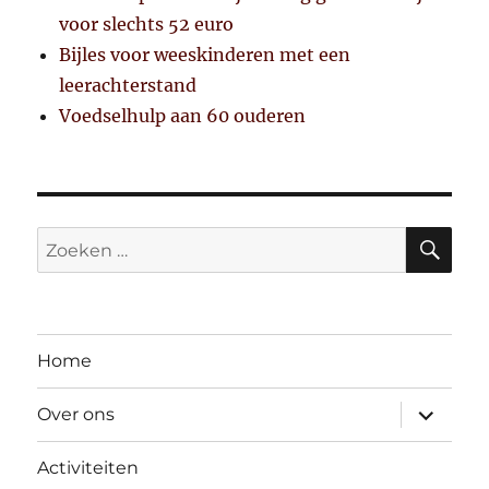
voor slechts 52 euro
Bijles voor weeskinderen met een
leerachterstand
Voedselhulp aan 60 ouderen
ZO
Zoeken
naar:
Home
submen
Over ons
uitvouw
Activiteiten