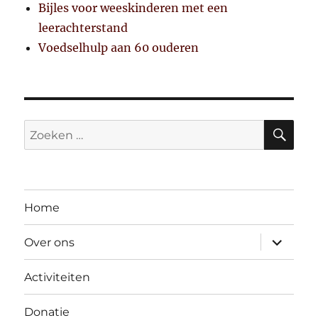
Bijles voor weeskinderen met een
leerachterstand
Voedselhulp aan 60 ouderen
ZO
Zoeken
naar:
Home
submen
Over ons
uitvouw
Activiteiten
Donatie