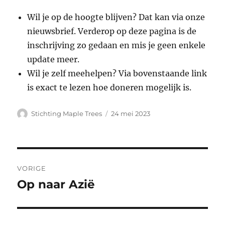
Wil je op de hoogte blijven? Dat kan via onze
nieuwsbrief. Verderop op deze pagina is de
inschrijving zo gedaan en mis je geen enkele
update meer.
Wil je zelf meehelpen? Via bovenstaande link
is exact te lezen hoe doneren mogelijk is.
Auteur
Geplaatst
Stichting Maple Trees
24 mei 2023
op
Bericht
VORIGE
navigatie
Op naar Azië
Vorig
bericht: